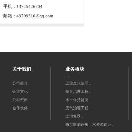
手机：13725426704
邮箱：
49709310@qq.com
关于我们
业务板块
公司简介
工业废水治理...
企业文化
噪音治理工程...
公司资质
水土保持监测...
合作伙伴
废气治理工程...
土地复垦...
防洪影响评价、水资源论证...