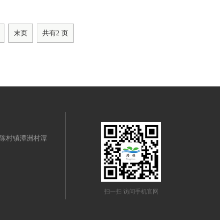
末页
共有
2
页
陈村镇潭洲村潭
扫一扫 访问手机官网